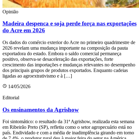
Opinião
Madeira despenca e soja perde força nas exportações
do Acre em 2026
Os dados do comércio exterior do Acre no primeiro quadrimestre de
2026 revelam uma mudança importante na composição da pauta
exportadora do estado. Embora o saldo comercial permaneça
positivo, observa-se desaceleração das exportações, forte
crescimento das importações e mudanças relevantes no desempenho
dos principais grupos de produtos exportados. Enquanto cadeias
ligadas ao agroextrativismo e à […]
14/05/2026
Editorial
Os ensinamentos da Agrishow
Foi sintomático: o resultado da 31ª Agrishow, realizada esta semana
em Ribeirão Preto (SP), refletiu como o setor agropecuário está no
país. Endividado e com a média de inadimplência girando em torno
de 7,4%, o produtor rural deu à maior feira do setor na América