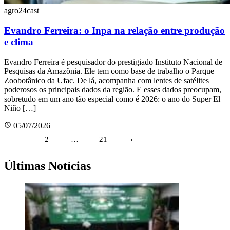
agro24cast
Evandro Ferreira: o Inpa na relação entre produção
e clima
Evandro Ferreira é pesquisador do prestigiado Instituto Nacional de
Pesquisas da Amazônia. Ele tem como base de trabalho o Parque
Zoobotânico da Ufac. De lá, acompanha com lentes de satélites
poderosos os principais dados da região. E esses dados preocupam,
sobretudo em um ano tão especial como é 2026: o ano do Super El
Niño […]
05/07/2026
Paginação
1
2
…
21
›
de
posts
Últimas Notícias