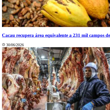
Cacau recupera área equivalente a 231 mil campos de
30/06/2026