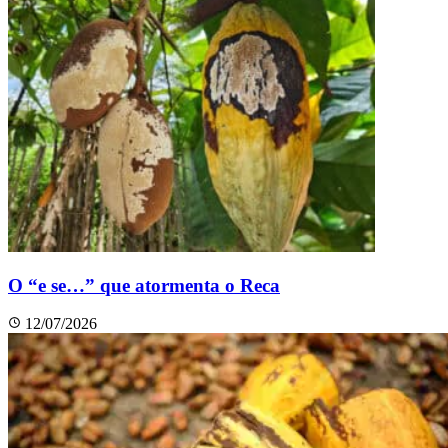
O “e se…” que atormenta o Reca
12/07/2026