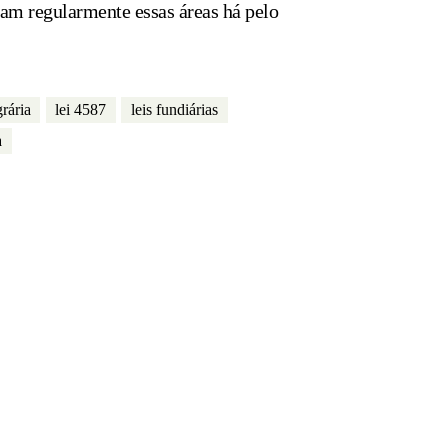
pam regularmente essas áreas há pelo
grária
lei 4587
leis fundiárias
a