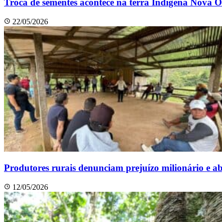
Troca de sementes acontece na terra Indígena Nova O
22/05/2026
Produtores rurais denunciam prejuízo milionário e a
12/05/2026