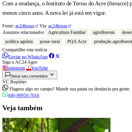
Com a mudança, o Instituto de Terras do Acre (Iteracre) 
menos cinco anos. A nova lei já está em vigor.
Fonte:
ac24horas
Via:
ac24horas
Assuntos relacionados
Agricultura Familiar
agrofloresta
desen
política agrária
posse rural
PQA Acre
produção agroflorest
Compartilhe esta notícia
Enviar no WhatsApp
Siga o AC24 Agro
Instagram
YouTube
Deixe seu comentário
VC Repórter
Flagrou algo no campo? Mande sua pauta ou denúncia pra gente.
(68) 99950-7016
Veja também