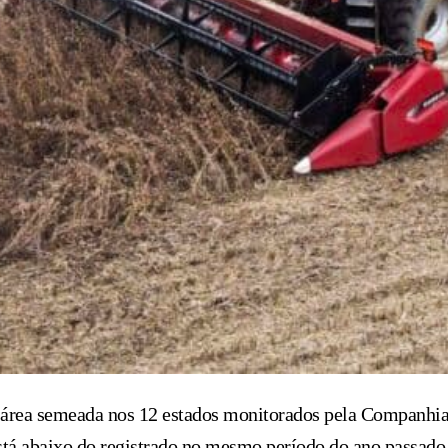
a área semeada nos 12 estados monitorados pela Companhi
stá abaixo do registrado no mesmo período do ano passado