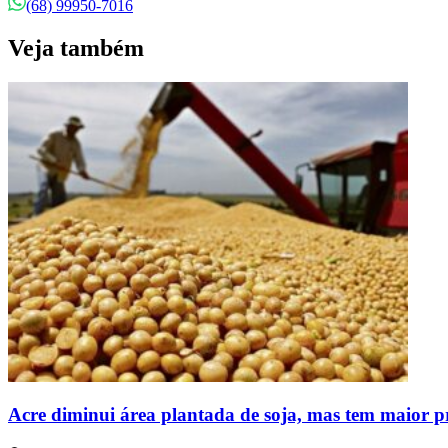
(68) 99950-7016
Veja também
Acre diminui área plantada de soja, mas tem maior p