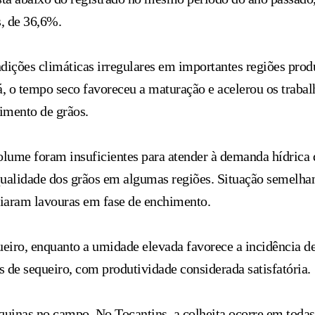
, de 36,6%.
ndições climáticas irregulares em importantes regiões pro
raná, o tempo seco favoreceu a maturação e acelerou os tr
imento de grãos.
olume foram insuficientes para atender à demanda hídrica 
qualidade dos grãos em algumas regiões. Situação semelha
ciaram lavouras em fase de enchimento.
eiro, enquanto a umidade elevada favorece a incidência de
s de sequeiro, com produtividade considerada satisfatória.
uinas no campo. No Tocantins, a colheita ocorre em todas