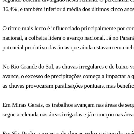
36,4%, e também inferior à média dos últimos cinco anos
O ritmo mais lento é influenciado principalmente por co
nacional, a colheita lidera o avanço nacional. Já no Pa
potencial produtivo das áreas que ainda estavam em ench
No Rio Grande do Sul, as chuvas irregulares e de baixo v
avance, o excesso de precipitações começa a impactar a 
as chuvas provocaram paralisações pontuais, mas benefi
Em Minas Gerais, os trabalhos avançam nas áreas de sequ
segue acelerada nas áreas irrigadas e já começou nas área
Em São Paulo, o excesso de chuvas reduz o ritmo das máq