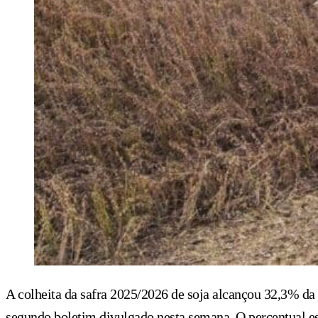
A colheita da safra 2025/2026 de soja alcançou 32,3% d
segundo boletim divulgado nesta semana. O percentual e