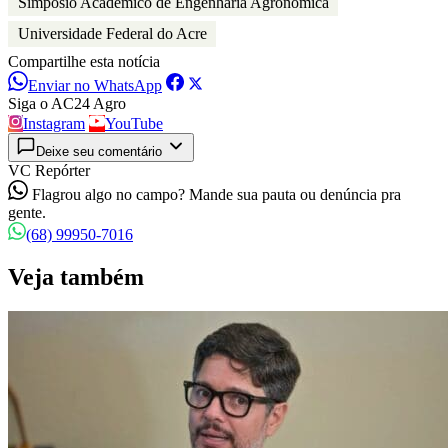
Simpósio Acadêmico de Engenharia Agronômica
Universidade Federal do Acre
Compartilhe esta notícia
Enviar no WhatsApp
Siga o AC24 Agro
Instagram
YouTube
Deixe seu comentário
VC Repórter
Flagrou algo no campo? Mande sua pauta ou denúncia pra
gente.
(68) 99950-7016
Veja também