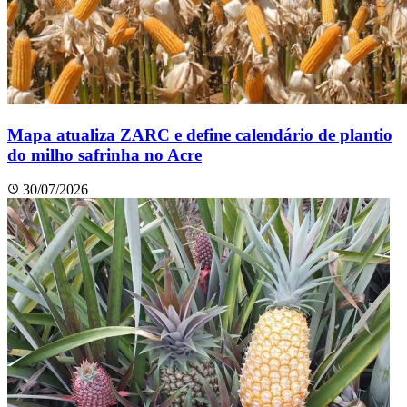
Mapa atualiza ZARC e define calendário de plantio
do milho safrinha no Acre
30/07/2026