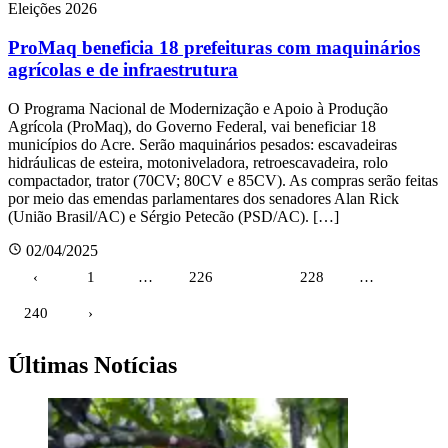
Eleições 2026
ProMaq beneficia 18 prefeituras com maquinários
agrícolas e de infraestrutura
O Programa Nacional de Modernização e Apoio à Produção
Agrícola (ProMaq), do Governo Federal, vai beneficiar 18
municípios do Acre. Serão maquinários pesados: escavadeiras
hidráulicas de esteira, motoniveladora, retroescavadeira, rolo
compactador, trator (70CV; 80CV e 85CV). As compras serão feitas
por meio das emendas parlamentares dos senadores Alan Rick
(União Brasil/AC) e Sérgio Petecão (PSD/AC). […]
02/04/2025
Paginação
‹
1
…
226
227
228
…
de
240
›
posts
Últimas Notícias