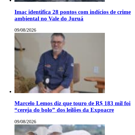
Imac identifica 28 pontos com indícios de crime
ambiental no Vale do Juruá
09/08/2026
Marcelo Lemos diz que touro de R$ 183 mil foi
“cereja do bolo” dos leilões da Expoacre
09/08/2026