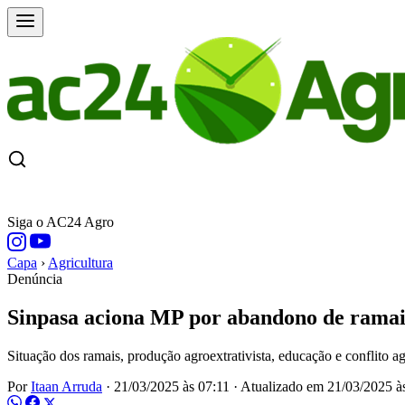
CAPA
ÚLTIMAS NOTÍCIAS
COTAÇÕE
Siga o AC24 Agro
Capa
›
Agricultura
Denúncia
Sinpasa aciona MP por abandono de ramais 
Situação dos ramais, produção agroextrativista, educação e conflito a
Por
Itaan Arruda
·
21/03/2025 às 07:11
·
Atualizado em
21/03/2025 à