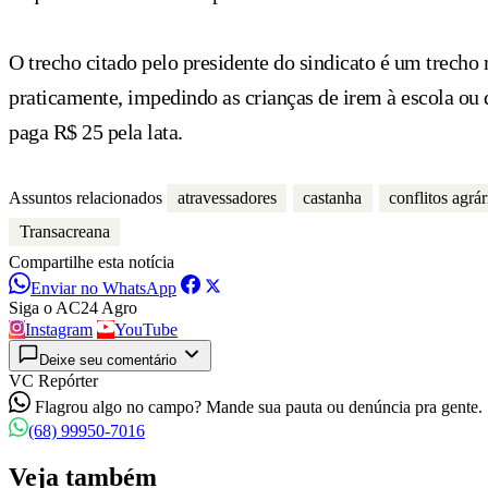
O trecho citado pelo presidente do sindicato é um trech
praticamente, impedindo as crianças de irem à escola ou d
paga R$ 25 pela lata.
Assuntos relacionados
atravessadores
castanha
conflitos agrár
Transacreana
Compartilhe esta notícia
Enviar no WhatsApp
Siga o AC24 Agro
Instagram
YouTube
Deixe seu comentário
VC Repórter
Flagrou algo no campo? Mande sua pauta ou denúncia pra gente.
(68) 99950-7016
Veja também