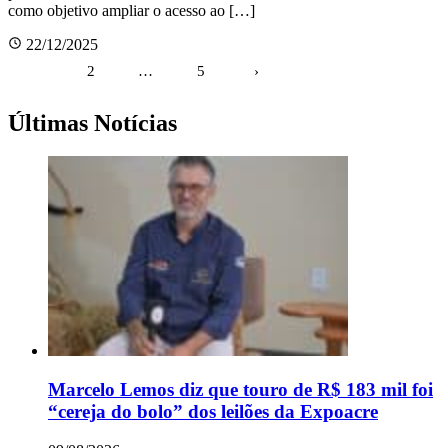
como objetivo ampliar o acesso ao […]
22/12/2025
Paginação
1
2
…
5
›
de
posts
Últimas Notícias
Marcelo Lemos diz que touro de R$ 183 mil foi
“cereja do bolo” dos leilões da Expoacre