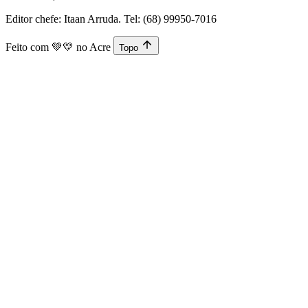
Editor chefe: Itaan Arruda. Tel: (68) 99950-7016
Feito com
💚💛
no Acre
Topo