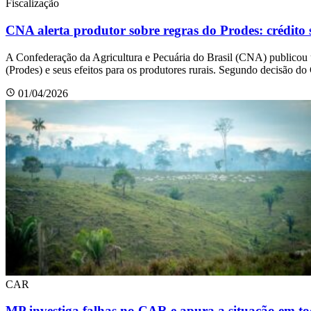
Fiscalização
CNA alerta produtor sobre regras do Prodes: crédito s
A Confederação da Agricultura e Pecuária do Brasil (CNA) publicou
(Prodes) e seus efeitos para os produtores rurais. Segundo decisão d
01/04/2026
CAR
MP investiga falhas no CAR e apura a situação em to