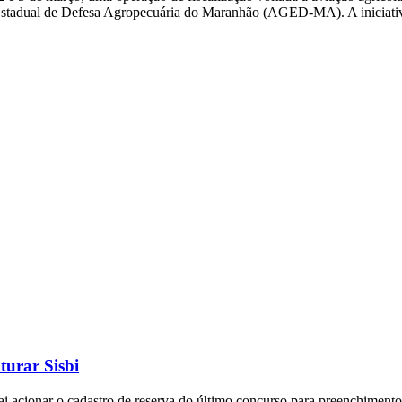
 Estadual de Defesa Agropecuária do Maranhão (AGED-MA). A iniciati
turar Sisbi
ai acionar o cadastro de reserva do último concurso para preenchimento