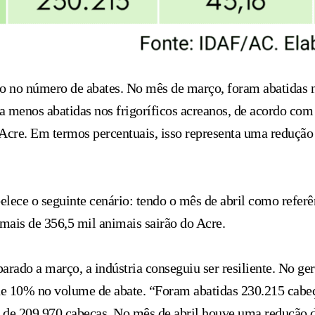
o no número de abates. No mês de março, foram abatidas n
 menos abatidas nos frigoríficos acreanos, de acordo com 
 Acre. Em termos percentuais, isso representa uma reduçã
elece o seguinte cenário: tendo o mês de abril como refer
mais de 356,5 mil animais sairão do Acre.
ado a março, a indústria conseguiu ser resiliente. No ge
de 10% no volume de abate. “Foram abatidas 230.215 cab
 de 209.970 cabeças. No mês de abril houve uma redução d