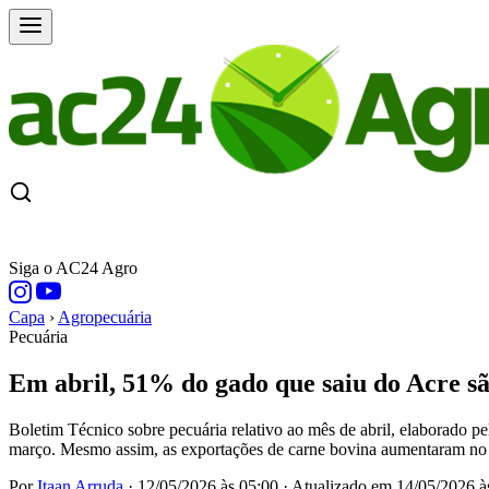
CAPA
ÚLTIMAS NOTÍCIAS
COTAÇÕE
Siga o AC24 Agro
Capa
›
Agropecuária
Pecuária
Em abril, 51% do gado que saiu do Acre s
Boletim Técnico sobre pecuária relativo ao mês de abril, elaborado p
março. Mesmo assim, as exportações de carne bovina aumentaram no 
Por
Itaan Arruda
·
12/05/2026 às 05:00
·
Atualizado em
14/05/2026 à