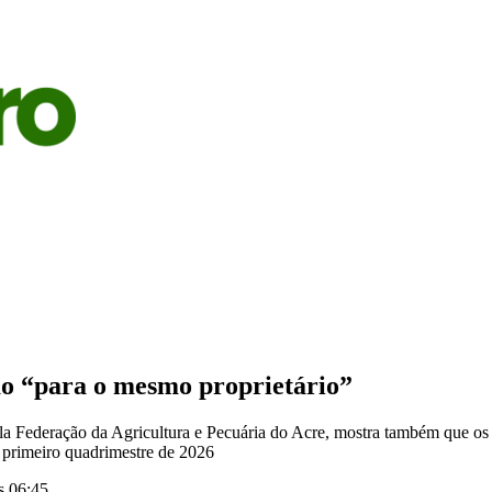
S
AGRICULTURA
PECUÁRIA
ECONOMIA
OPINIÃO
ão “para o mesmo proprietário”
ela Federação da Agricultura e Pecuária do Acre, mostra também que os
primeiro quadrimestre de 2026
s 06:45