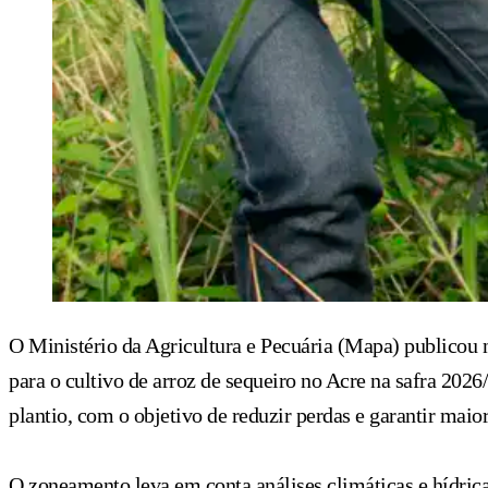
O Ministério da Agricultura e Pecuária (Mapa) publicou 
para o cultivo de arroz de sequeiro no Acre na safra 202
plantio, com o objetivo de reduzir perdas e garantir maio
O zoneamento leva em conta análises climáticas e hídrica