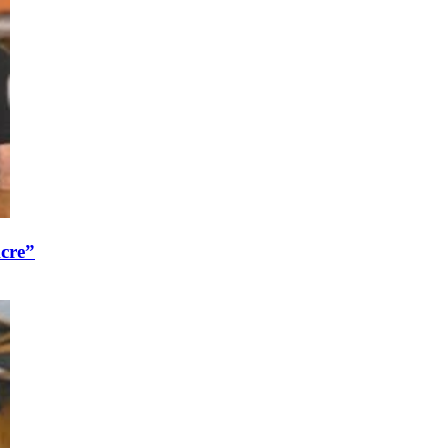
Acre”