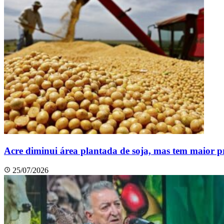
Acre diminui área plantada de soja, mas tem maior p
25/07/2026