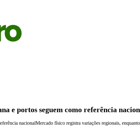
S
AGRICULTURA
PECUÁRIA
ECONOMIA
OPINIÃO
ana e portos seguem como referência nacion
erência nacionalMercado físico registra variações regionais, enquanto 