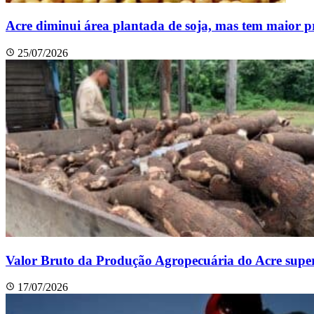
Acre diminui área plantada de soja, mas tem maior p
25/07/2026
Valor Bruto da Produção Agropecuária do Acre super
17/07/2026