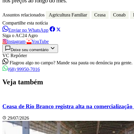
nos preços ao longo do mês.
Assuntos relacionados
Agricultura Familiar
Ceasa
Conab
Compartilhe esta notícia
Enviar no WhatsApp
Siga o AC24 Agro
Instagram
YouTube
Deixe seu comentário
VC Repórter
Flagrou algo no campo? Mande sua pauta ou denúncia pra gente.
(68) 99950-7016
Veja também
Ceasa de Rio Branco registra alta na comercialização d
29/07/2026