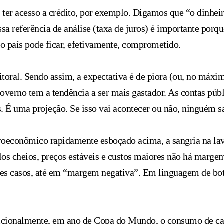
il ter acesso a crédito, por exemplo. Digamos que “o dinhe
a referência de análise (taxa de juros) é importante porqu
o país pode ficar, efetivamente, comprometido.
ral. Sendo assim, a expectativa é de piora (ou, no máxi
Governo tem a tendência a ser mais gastador. As contas púb
. É uma projeção. Se isso vai acontecer ou não, ninguém s
roeconômico rapidamente esboçado acima, a sangria na lav
os cheios, preços estáveis e custos maiores não há margem 
sses casos, até em “margem negativa”. Em linguagem de bote
dicionalmente, em ano de Copa do Mundo, o consumo de ca