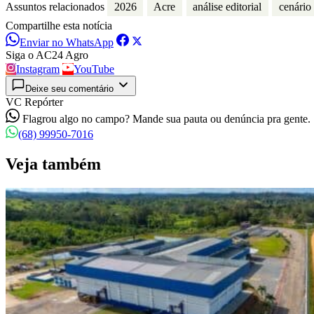
Assuntos relacionados
2026
Acre
análise editorial
cenário
Compartilhe esta notícia
Enviar no WhatsApp
Siga o AC24 Agro
Instagram
YouTube
Deixe seu comentário
VC Repórter
Flagrou algo no campo? Mande sua pauta ou denúncia pra gente.
(68) 99950-7016
Veja também