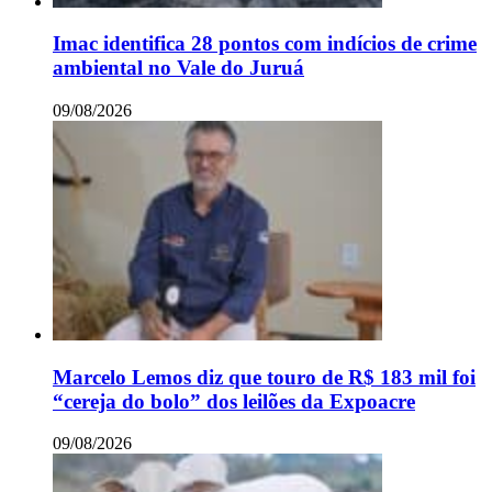
Imac identifica 28 pontos com indícios de crime
ambiental no Vale do Juruá
09/08/2026
Marcelo Lemos diz que touro de R$ 183 mil foi
“cereja do bolo” dos leilões da Expoacre
09/08/2026