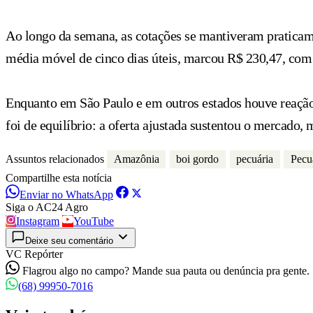
Ao longo da semana, as cotações se mantiveram praticame
média móvel de cinco dias úteis, marcou R$ 230,47, com 
Enquanto em São Paulo e em outros estados houve reação d
foi de equilíbrio: a oferta ajustada sustentou o mercado,
Assuntos relacionados
Amazônia
boi gordo
pecuária
Pecu
Compartilhe esta notícia
Enviar no WhatsApp
Siga o AC24 Agro
Instagram
YouTube
Deixe seu comentário
VC Repórter
Flagrou algo no campo? Mande sua pauta ou denúncia pra gente.
(68) 99950-7016