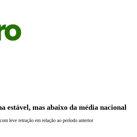
S
AGRICULTURA
PECUÁRIA
ECONOMIA
OPINIÃO
a estável, mas abaixo da média nacional
om leve retração em relação ao período anterior