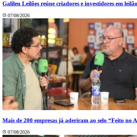
Galileu Leilões reúne criadores e investidores em leil
07/08/2026
Mais de 200 empresas já aderiram ao selo “Feito no 
07/08/2026