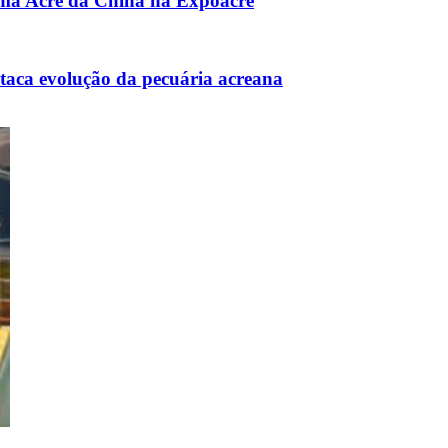
ima Acre da China na Expoacre
estaca evolução da pecuária acreana