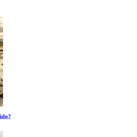
tido?