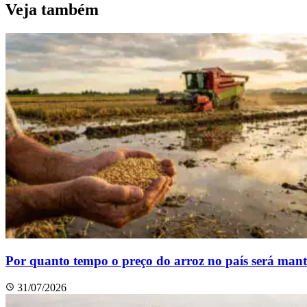
Veja também
Por quanto tempo o preço do arroz no país será man
31/07/2026