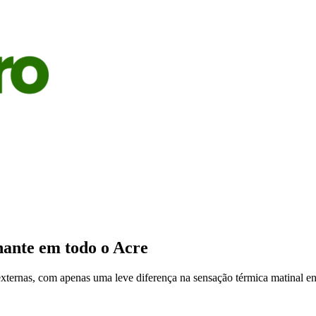
S
AGRICULTURA
PECUÁRIA
ECONOMIA
OPINIÃO
nante em todo o Acre
xternas, com apenas uma leve diferença na sensação térmica matinal en