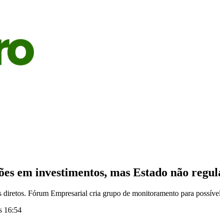
S
AGRICULTURA
PECUÁRIA
ECONOMIA
OPINIÃO
ões em investimentos, mas Estado não regul
s diretos. Fórum Empresarial cria grupo de monitoramento para possíve
s 16:54