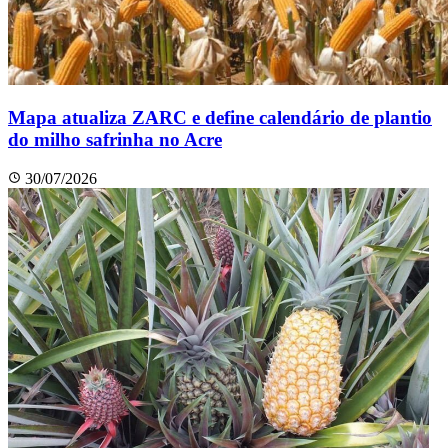
Mapa atualiza ZARC e define calendário de plantio
do milho safrinha no Acre
30/07/2026