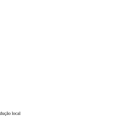
VÍDEOS
EVENTOS
dução local