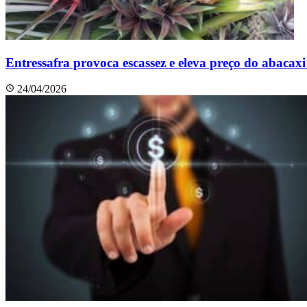
Entressafra provoca escassez e eleva preço do abacaxi
24/04/2026