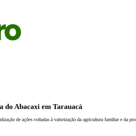
S
AGRICULTURA
PECUÁRIA
ECONOMIA
OPINIÃO
ira do Abacaxi em Tarauacá
ação de ações voltadas à valorização da agricultura familiar e da pro