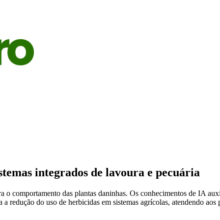
S
AGRICULTURA
PECUÁRIA
ECONOMIA
OPINIÃO
stemas integrados de lavoura e pecuária
tera o comportamento das plantas daninhas. Os conhecimentos de IA aux
 a redução do uso de herbicidas em sistemas agrícolas, atendendo aos 