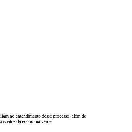
VÍDEOS
EVENTOS
iliam no entendimento desse processo, além de
preceitos da economia verde