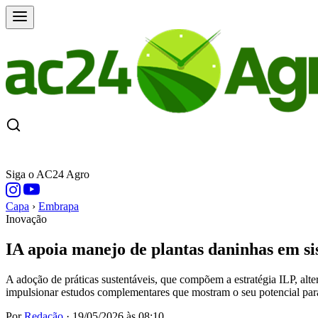
CAPA
ÚLTIMAS NOTÍCIAS
COTAÇÕE
Siga o AC24 Agro
Capa
›
Embrapa
Inovação
IA apoia manejo de plantas daninhas em si
A adoção de práticas sustentáveis, que compõem a estratégia ILP, al
impulsionar estudos complementares que mostram o seu potencial para
Por
Redação
·
19/05/2026 às 08:10