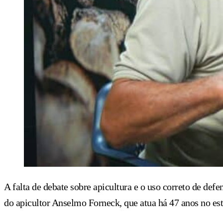
A falta de debate sobre apicultura e o uso correto de defe
do apicultor Anselmo Forneck, que atua há 47 anos no est