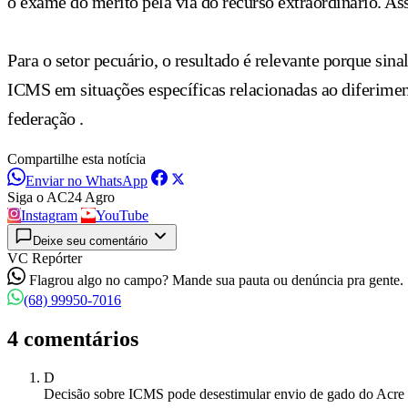
o exame do mérito pela via do recurso extraordinário. Ass
Para o setor pecuário, o resultado é relevante porque sin
ICMS em situações específicas relacionadas ao diferime
federação .
Compartilhe esta notícia
Enviar no WhatsApp
Siga o AC24 Agro
Instagram
YouTube
Deixe seu comentário
VC Repórter
Flagrou algo no campo? Mande sua pauta ou denúncia pra gente.
(68) 99950-7016
4 comentários
D
Decisão sobre ICMS pode desestimular envio de gado do Acre p