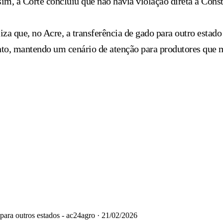
im, a Corte concluiu que não havia violação direta à Const
aliza que, no Acre, a transferência de gado para outro esta
nto, mantendo um cenário de atenção para produtores que
ara outros estados - ac24agro
·
21/02/2026