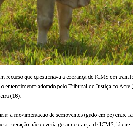
m recurso que questionava a cobrança de ICMS em transfer
o entendimento adotado pelo Tribunal de Justiça do Acre 
ira (16).
ária: a movimentação de semoventes (gado em pé) entre 
que a operação não deveria gerar cobrança de ICMS, já qu