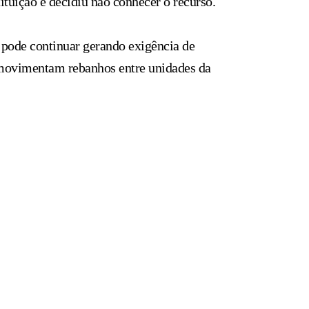
ituição e decidiu não conhecer o recurso.
do pode continuar gerando exigência de
 movimentam rebanhos entre unidades da