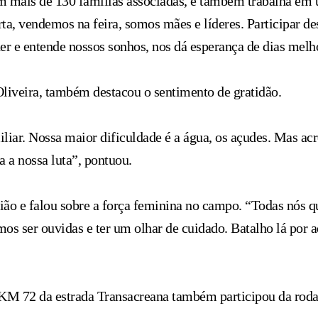
m mais de 130 famílias associadas, e também trabalha em u
a, vendemos na feira, somos mães e líderes. Participar de
er e entende nossos sonhos, nos dá esperança de dias melho
liveira, também destacou o sentimento de gratidão.
liar. Nossa maior dificuldade é a água, os açudes. Mas acr
a a nossa luta”, pontuou.
ião e falou sobre a força feminina no campo. “Todas nós 
mos ser ouvidas e ter um olhar de cuidado. Batalho lá por a
 KM 72 da estrada Transacreana também participou da roda