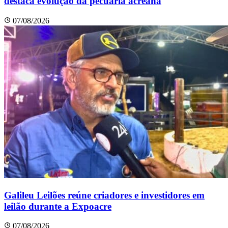
destaca evolução da pecuária acreana
07/08/2026
Galileu Leilões reúne criadores e investidores em
leilão durante a Expoacre
07/08/2026