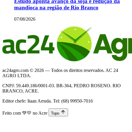
Estudo aponta avanço da soja e redução da
mandioca na região de Rio Branco
07/08/2026
ac24agro.com © 2026 — Todos os direitos reservados. AC 24
AGRO LTDA.
CNPJ: 59.449.186/0001-03. BR-364, PEDRO ROSENO. RIO
BRANCO, ACRE.
Editor chefe: Itaan Arruda. Tel: (68) 99950-7016
Feito com
💚💛
no Acre
Topo