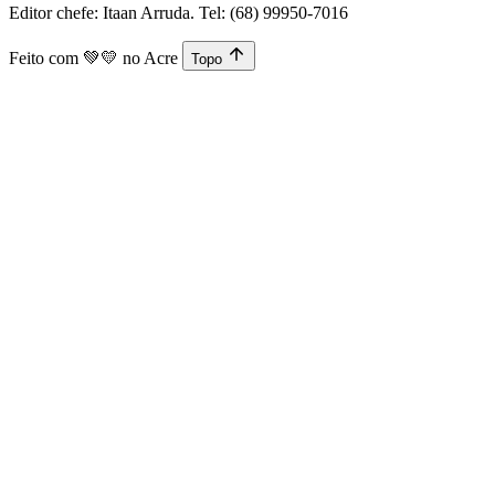
Editor chefe: Itaan Arruda. Tel: (68) 99950-7016
Feito com
💚💛
no Acre
Topo