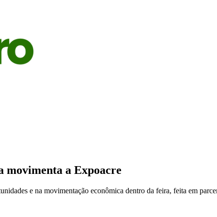
S
AGRICULTURA
PECUÁRIA
ECONOMIA
OPINIÃO
sa movimenta a Expoacre
tunidades e na movimentação econômica dentro da feira, feita em par