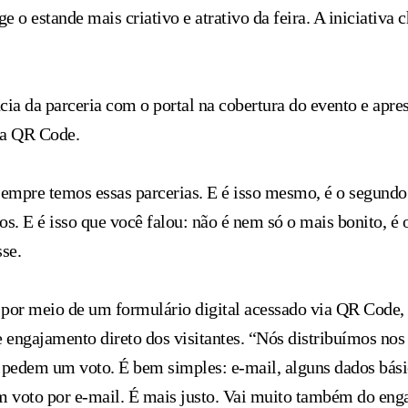
ge o estande mais criativo e atrativo da feira. A iniciativ
ncia da parceria com o portal na cobertura do evento e apr
via QR Code.
Sempre temos essas parcerias. E é isso mesmo, é o segund
os. E é isso que você falou: não é nem só o mais bonito, é
sse.
or meio de um formulário digital acessado via QR Code, d
 e engajamento direto dos visitantes. “Nós distribuímos nos
s já pedem um voto. É bem simples: e-mail, alguns dados bá
 Um voto por e-mail. É mais justo. Vai muito também do eng