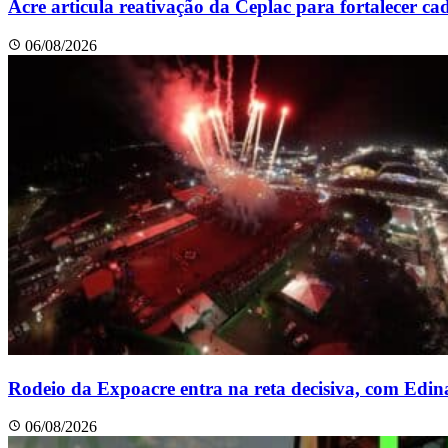
Acre articula reativação da Ceplac para fortalecer c
06/08/2026
Rodeio da Expoacre entra na reta decisiva, com Edin
06/08/2026