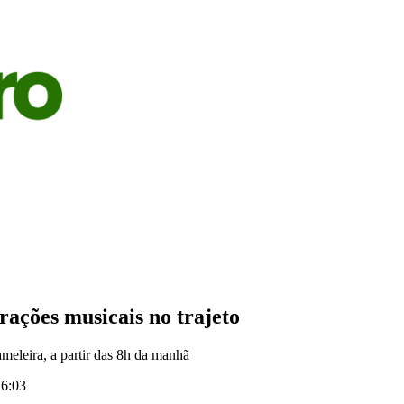
S
AGRICULTURA
PECUÁRIA
ECONOMIA
OPINIÃO
rações musicais no trajeto
meleira, a partir das 8h da manhã
16:03