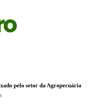
S
AGRICULTURA
PECUÁRIA
ECONOMIA
OPINIÃO
xado pelo setor da Agropecuária
25