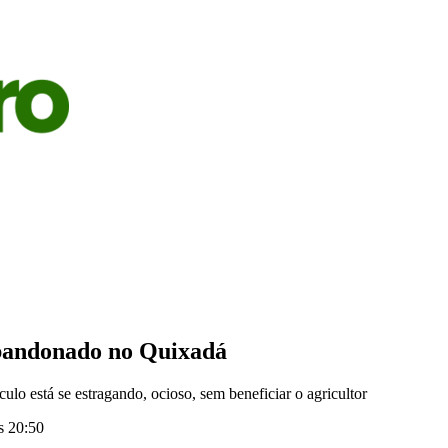
S
AGRICULTURA
PECUÁRIA
ECONOMIA
OPINIÃO
abandonado no Quixadá
o está se estragando, ocioso, sem beneficiar o agricultor
s 20:50