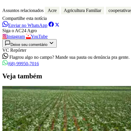
Assuntos relacionados
Acre
Agricultura Familiar
cooperativa
Compartilhe esta notícia
Enviar no WhatsApp
Siga o AC24 Agro
Instagram
YouTube
Deixe seu comentário
VC Repórter
Flagrou algo no campo? Mande sua pauta ou denúncia pra gente.
(68) 99950-7016
Veja também