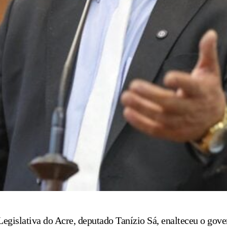
egislativa do Acre, deputado Tanízio Sá, enalteceu o gove