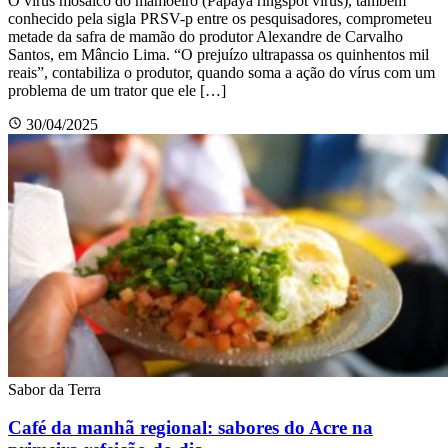
O vírus mosaico do mamoeiro (Papaya ringspot vírus), também
conhecido pela sigla PRSV-p entre os pesquisadores, comprometeu
metade da safra de mamão do produtor Alexandre de Carvalho
Santos, em Mâncio Lima. “O prejuízo ultrapassa os quinhentos mil
reais”, contabiliza o produtor, quando soma a ação do vírus com um
problema de um trator que ele […]
30/04/2025
Sabor da Terra
Café da manhã regional: sabores do Acre na