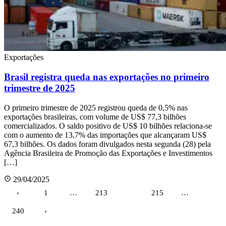
Exportações
Brasil registra queda nas exportações no primeiro
trimestre de 2025
O primeiro trimestre de 2025 registrou queda de 0,5% nas
exportações brasileiras, com volume de US$ 77,3 bilhões
comercializados. O saldo positivo de US$ 10 bilhões relaciona-se
com o aumento de 13,7% das importações que alcançaram US$
67,3 bilhões. Os dados foram divulgados nesta segunda (28) pela
Agência Brasileira de Promoção das Exportações e Investimentos
[…]
29/04/2025
Paginação
‹
1
…
213
214
215
…
de
240
›
posts