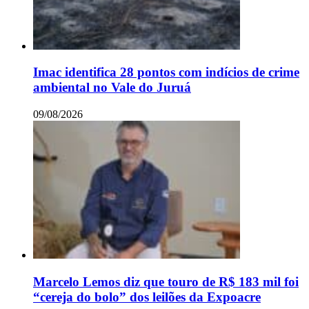
Imac identifica 28 pontos com indícios de crime
ambiental no Vale do Juruá
09/08/2026
Marcelo Lemos diz que touro de R$ 183 mil foi
“cereja do bolo” dos leilões da Expoacre