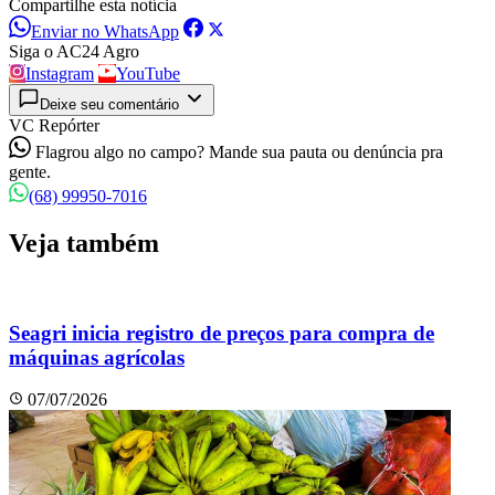
Compartilhe esta notícia
Enviar no WhatsApp
Siga o AC24 Agro
Instagram
YouTube
Deixe seu comentário
VC Repórter
Flagrou algo no campo? Mande sua pauta ou denúncia pra
gente.
(68) 99950-7016
Veja também
Seagri inicia registro de preços para compra de
máquinas agrícolas
07/07/2026