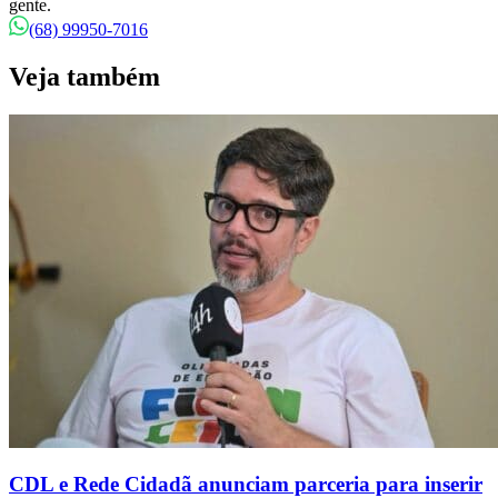
gente.
(68) 99950-7016
Veja também
CDL e Rede Cidadã anunciam parceria para inserir