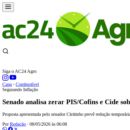
CAPA
ÚLTIMAS NOTÍCIAS
COTAÇÕE
Siga o AC24 Agro
Capa
›
Combustível
Segurando Inflação
Senado analisa zerar PIS/Cofins e Cide so
Proposta apresentada pelo senador Cleitinho prevê redução temporária d
Por
Redação
·
08/05/2026 às 06:08