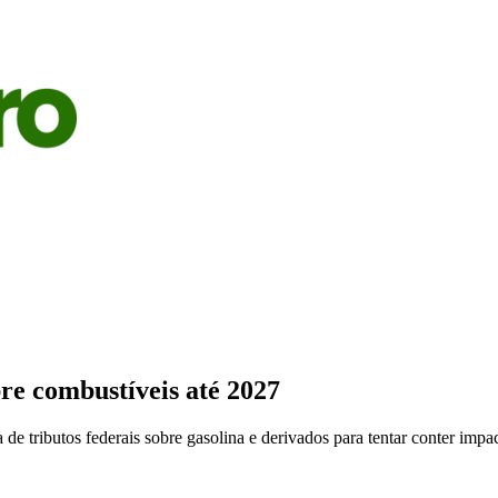
S
AGRICULTURA
PECUÁRIA
ECONOMIA
OPINIÃO
bre combustíveis até 2027
e tributos federais sobre gasolina e derivados para tentar conter impac