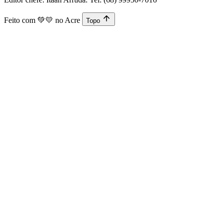
Feito com
💚💛
no Acre
Topo