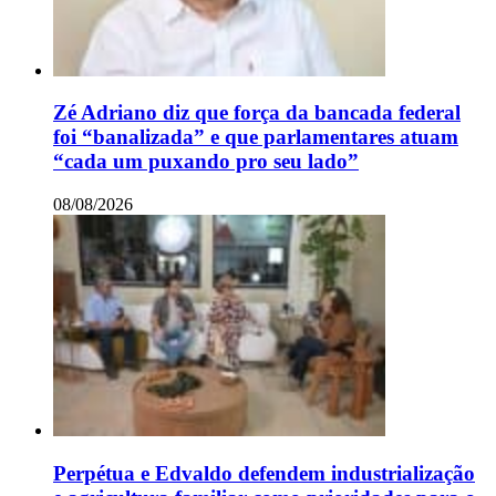
Zé Adriano diz que força da bancada federal
foi “banalizada” e que parlamentares atuam
“cada um puxando pro seu lado”
08/08/2026
Perpétua e Edvaldo defendem industrialização