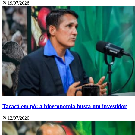
19/07/2026
Tacacá em pó: a bioeconomia busca um investidor
12/07/2026