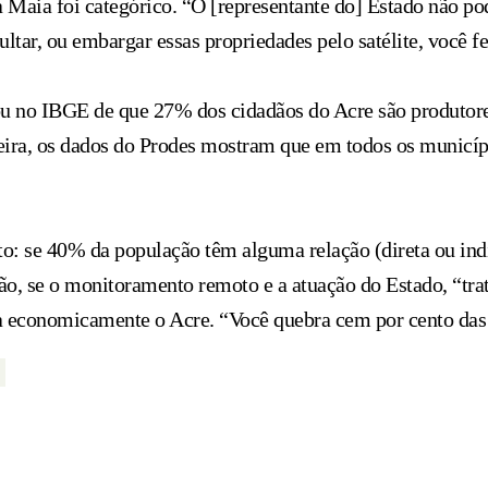
a Maia foi categórico. “O [representante do] Estado não po
multar, ou embargar essas propriedades pelo satélite, você 
u no IBGE de que 27% dos cidadãos do Acre são produtore
eira, os dados do Prodes mostram que em todos os municípi
to: se 40% da população têm alguma relação (direta ou ind
o, se o monitoramento remoto e a atuação do Estado, “tra
a economicamente o Acre. “Você quebra cem por cento das 