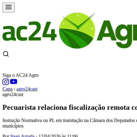
CAPA
ÚLTIMAS NOTÍCIAS
COTAÇÕE
Siga o AC24 Agro
Capa
›
agro24cast
agro24cast
Pecuarista relaciona fiscalização remota 
Instrução Normativa ou PL em tramitação na Câmara dos Deputados de
municípios
Por
Itaan Arruda
·
12/04/2026 às 11:06