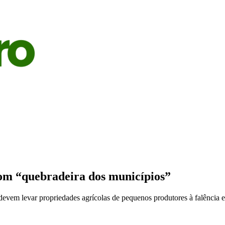
S
AGRICULTURA
PECUÁRIA
ECONOMIA
OPINIÃO
com “quebradeira dos municípios”
vem levar propriedades agrícolas de pequenos produtores à falência e