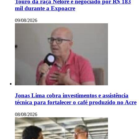
Touro da raça Nelore é negociado por R$ 183
mil durante a Expoacre
09/08/2026
Jonas Lima cobra investimentos e assistência
técnica para fortalecer o café produzido no Acre
08/08/2026