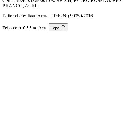
CNPJ: 59.449.186/0001-03. BR-364, PEDRO ROSENO. RIO
BRANCO, ACRE.
Editor chefe: Itaan Arruda. Tel: (68) 99950-7016
Feito com
💚💛
no Acre
Topo