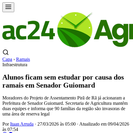
Capa
›
Ramais
Infraestrutura
Alunos ficam sem estudar por causa dos
ramais em Senador Guiomard
Moradores do Projeto de Assentamento Pirã de Rã já acionaram a
Prefeitura de Senador Guiomard. Secretaria de Agricultura mantém
duas equipes e informa que 90 famílias da região são invasoras de
uma área de reserva legal
Por
Itaan Arruda
·
27/03/2026 às 05:00
·
Atualizado em
09/04/2026
às 07:54