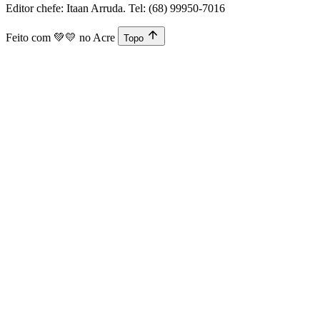
Editor chefe: Itaan Arruda. Tel: (68) 99950-7016
Feito com
💚💛
no Acre
Topo