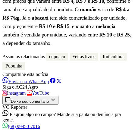
com preços que variam entre
R$ 4, R$ 7 e R$ 10
, conforme o
tamanho e a qualidade do produto. O
mamão
varia de
R$ 4 a
R$ 7/kg
. Já o
abacaxi
tem sido comercializado por unidade,
com preços entre
R$ 10 e R$ 15
, enquanto a
melancia
também é vendida por unidade, variando entre
R$ 10 e R$ 25
,
a depender do tamanho.
Assuntos relacionados
cupuaçu
Feiras livres
fruticultura
Puounha
Compartilhe esta notícia
Enviar no WhatsApp
Siga o AC24 Agro
Instagram
YouTube
Deixe seu comentário
VC Repórter
Flagrou algo no campo? Mande sua pauta ou denúncia pra
gente.
(68) 99950-7016