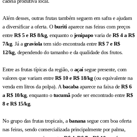
cadeia produtiva local.
Além desses, outras frutas também seguem em safra e ajudam
a diversificar a oferta. O
buriti
aparece nas feiras com preços
entre
R$ 5 e R$ 8/kg
, enquanto o
jenipapo
varia de
R$ 4 a R$
7/kg
. Já a
graviola
tem sido encontrada entre
R$ 7 e R$
12/kg
, dependendo do tamanho e da qualidade dos frutos.
Entre as frutas típicas da região, o
açaí
segue presente, com
valores que variam entre
R$ 10 e R$ 18/kg
(ou equivalente na
venda em litros da polpa). A
bacaba
aparece na faixa de
R$ 6
a R$ 10/kg
, enquanto o
tucumã
pode ser encontrado entre
R$
8 e R$ 15/kg
.
No grupo das frutas tropicais, a
banana
segue com boa oferta
nas feiras, sendo comercializada principalmente por palma,