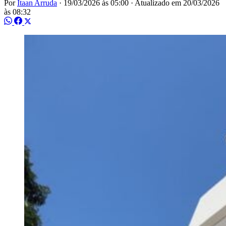
Por
Itaan Arruda
·
19/03/2026 às 05:00
·
Atualizado em
20/03/2026
às 08:32