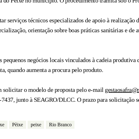
ra do Peixe no município. O procedimento tramita sob o P
ar serviços técnicos especializados de apoio à realização 
ialização, orientação sobre boas práticas sanitárias e de 
s pequenos negócios locais vinculados à cadeia produtiva
ta, quando aumenta a procura pelo produto.
m solicitar o modelo de proposta pelo e-mail
gestaosafra@r
2-7437, junto à SEAGRO/DLCC. O prazo para solicitação se 
ixe
Pèixe
peixe
Rio Branco