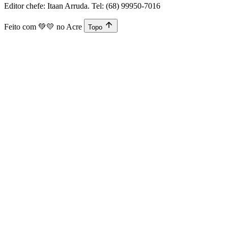
Editor chefe: Itaan Arruda. Tel: (68) 99950-7016
Feito com
💚💛
no Acre
Topo