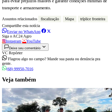
para evitar prejuízos maiores e garantir condições mínimas de
transporte e armazenamento.
Assuntos relacionados
fiscalização
Mapa
tríplice fronteira
Compartilhe esta notícia
Enviar no WhatsApp
Siga o AC24 Agro
Instagram
YouTube
Deixe seu comentário
VC Repórter
Flagrou algo no campo? Mande sua pauta ou denúncia pra
gente.
(68) 99950-7016
Veja também