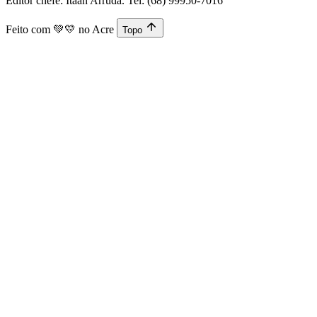
Editor chefe: Itaan Arruda. Tel: (68) 99950-7016
Feito com
💚💛
no Acre
Topo