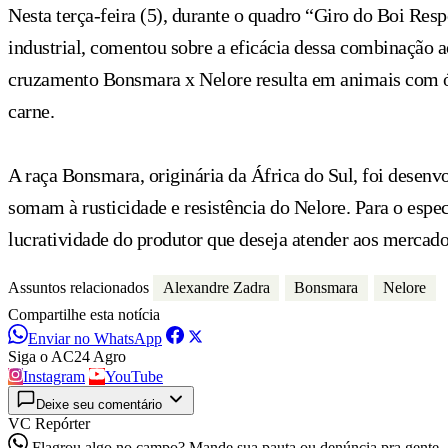
Nesta terça-feira (5), durante o quadro “Giro do Boi Res
industrial, comentou sobre a eficácia dessa combinação a
cruzamento Bonsmara x Nelore resulta em animais com ót
carne.
A raça Bonsmara, originária da África do Sul, foi desenv
somam à rusticidade e resistência do Nelore. Para o espec
lucratividade do produtor que deseja atender aos mercado
Assuntos relacionados
Alexandre Zadra
Bonsmara
Nelore
Compartilhe esta notícia
Enviar no WhatsApp
Siga o AC24 Agro
Instagram
YouTube
Deixe seu comentário
VC Repórter
Flagrou algo no campo? Mande sua pauta ou denúncia pra gente.