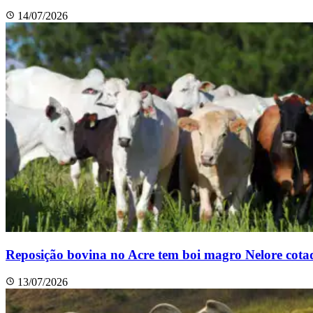
14/07/2026
Reposição bovina no Acre tem boi magro Nelore cota
13/07/2026