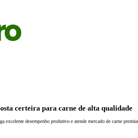
S
AGRICULTURA
PECUÁRIA
ECONOMIA
OPINIÃO
ta certeira para carne de alta qualidade
rega excelente desempenho produtivo e atende mercado de carne premi